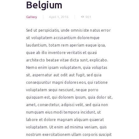
Belgium
Gallery
April 1, 2016
901
Sed ut perspiciatis, unde omnis iste natus error
sit voluptatem accusantium doloremque
laudantium, totam rem aperiam eaque ipsa,
quae ab illo inventore veritatis et quasi
architecto beatae vitae dicta sunt, explicabo.
Nemo enim ipsam voluptatem, quia voluptas
sit, aspernatur aut odit aut fugit, sed quia
consequuntur magni dolores eos, qui ratione
voluptatem sequi nesciunt, neque porro
quisquam est, qui dolorem ipsum, quia dolor sit,
amet, consectetur, adipisci velit, sed quia non
numquam eius modi tempora incidunt, ut
labore et dolore magnam aliquam quaerat
voluptatem. Ut enim ad minima veniam, quis
nostrum exercitationem ullam corporis suscipit