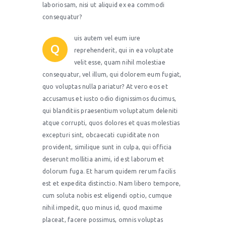
laboriosam, nisi ut aliquid ex ea commodi
consequatur?
uis autem vel eum iure
Q
reprehenderit, qui in ea voluptate
velit esse, quam nihil molestiae
consequatur, vel illum, qui dolorem eum fugiat,
quo voluptas nulla pariatur? At vero eos et
accusamus et iusto odio dignissimos ducimus,
qui blanditiis praesentium voluptatum deleniti
atque corrupti, quos dolores et quas molestias
excepturi sint, obcaecati cupiditate non
provident, similique sunt in culpa, qui officia
deserunt mollitia animi, id est laborum et
dolorum fuga. Et harum quidem rerum facilis
est et expedita distinctio. Nam libero tempore,
cum soluta nobis est eligendi optio, cumque
nihil impedit, quo minus id, quod maxime
placeat, facere possimus, omnis voluptas