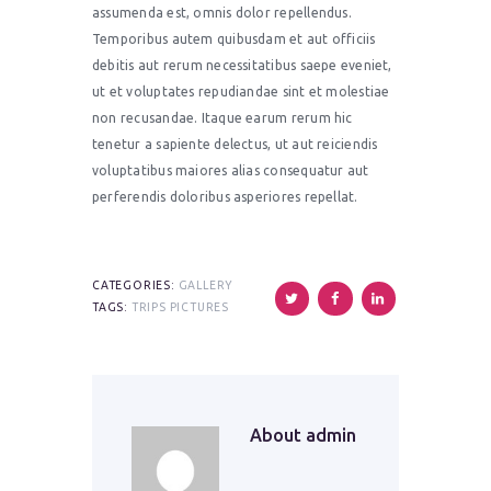
assumenda est, omnis dolor repellendus.
Temporibus autem quibusdam et aut officiis
debitis aut rerum necessitatibus saepe eveniet,
ut et voluptates repudiandae sint et molestiae
non recusandae. Itaque earum rerum hic
tenetur a sapiente delectus, ut aut reiciendis
voluptatibus maiores alias consequatur aut
perferendis doloribus asperiores repellat.
CATEGORIES:
GALLERY
TAGS:
TRIPS PICTURES
About
admin