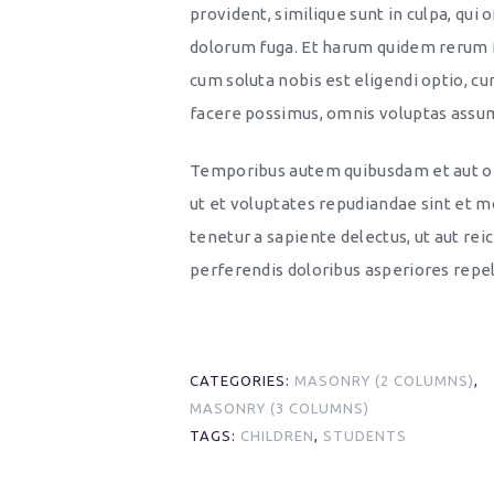
provident, similique sunt in culpa, qui 
dolorum fuga. Et harum quidem rerum fa
cum soluta nobis est eligendi optio, c
facere possimus, omnis voluptas assum
Temporibus autem quibusdam et aut off
ut et voluptates repudiandae sint et 
tenetur a sapiente delectus, ut aut rei
perferendis doloribus asperiores repel
CATEGORIES:
MASONRY (2 COLUMNS)
,
MASONRY (3 COLUMNS)
TAGS:
CHILDREN
,
STUDENTS