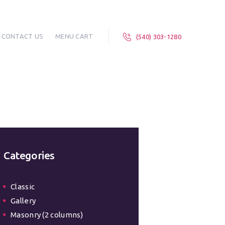
CONTACT US
MENU CART
(540) 303-1280
Categories
Classic
Gallery
Masonry (2 columns)