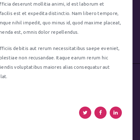
officia deserunt mollitia animi, id est laborum et
cilis est et expedita distinctio. Nam libero tempore,
umque nihil impedit, quo minus id, quod maxime placeat,
enda est, omnis dolor repellendus.
iciis debitis aut rerum necessitatibus saepe eveniet,
molestiae non recusandae. Itaque earum rerum hic
ciendis voluptatibus maiores alias consequatur aut
lat.