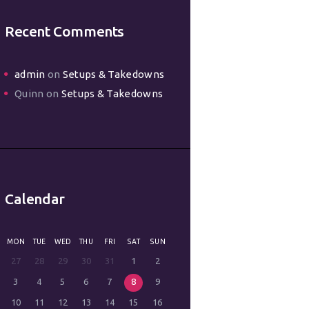
Recent Comments
admin
on
Setups & Takedowns
Quinn
on
Setups & Takedowns
Calendar
MON
TUE
WED
THU
FRI
SAT
SUN
27
28
29
30
31
1
2
3
4
5
6
7
8
9
10
11
12
13
14
15
16