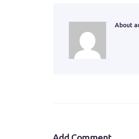
About
a
Add Comment