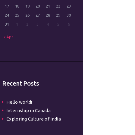
17
18
19
20
21
22
23
24
25
26
27
28
29
30
31
1
2
3
4
5
6
Apr
Recent Posts
Hello world!
Internship in Canada
Exploring Culture of India