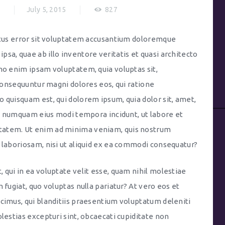
)
July 5, 2015
827
natus error sit voluptatem accusantium doloremque
sa, quae ab illo inventore veritatis et quasi architecto
mo enim ipsam voluptatem, quia voluptas sit,
 consequuntur magni dolores eos, qui ratione
 quisquam est, qui dolorem ipsum, quia dolor sit, amet,
non numquam eius modi tempora incidunt, ut labore et
tatem. Ut enim ad minima veniam, quis nostrum
 laboriosam, nisi ut aliquid ex ea commodi consequatur?
 qui in ea voluptate velit esse, quam nihil molestiae
 fugiat, quo voluptas nulla pariatur? At vero eos et
cimus, qui blanditiis praesentium voluptatum deleniti
lestias excepturi sint, obcaecati cupiditate non