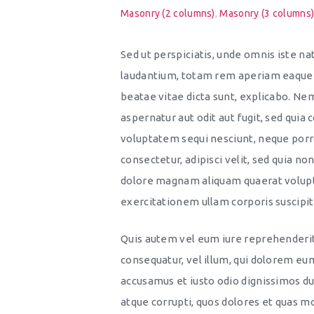
Masonry (2 columns)
,
Masonry (3 columns
Sed ut perspiciatis, unde omnis iste 
laudantium, totam rem aperiam eaque ip
beatae vitae dicta sunt, explicabo. Ne
aspernatur aut odit aut fugit, sed quia
voluptatem sequi nesciunt, neque porro
consectetur, adipisci velit, sed quia 
dolore magnam aliquam quaerat volup
exercitationem ullam corporis suscipit
Quis autem vel eum iure reprehenderit,
consequatur, vel illum, qui dolorem eum
accusamus et iusto odio dignissimos du
atque corrupti, quos dolores et quas mo